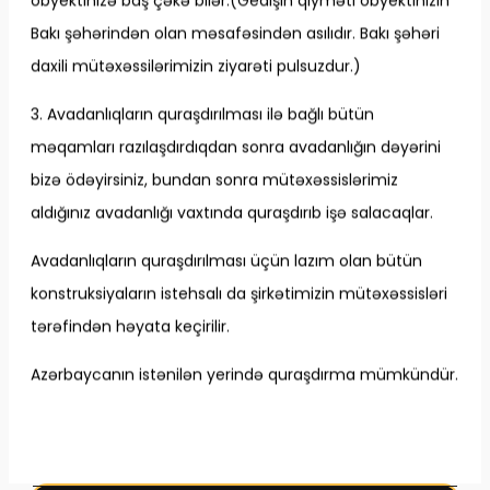
obyektinizə baş çəkə bilər.(Gedişin qiyməti obyektinizin
Bakı şəhərindən olan məsafəsindən asılıdır. Bakı şəhəri
daxili mütəxəssilərimizin ziyarəti pulsuzdur.)
3. Avadanlıqların quraşdırılması ilə bağlı bütün
məqamları razılaşdırdıqdan sonra avadanlığın dəyərini
bizə ödəyirsiniz, bundan sonra mütəxəssislərimiz
aldığınız avadanlığı vaxtında quraşdırıb işə salacaqlar.
Avadanlıqların quraşdırılması üçün lazım olan bütün
konstruksiyaların istehsalı da şirkətimizin mütəxəssisləri
tərəfindən həyata keçirilir.
Azərbaycanın istənilən yerində quraşdırma mümkündür.