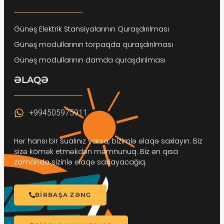
Günəş Elektrik Stansiyalarının Quraşdırılması
Günəş modullarının torpaqda quraşdırılması
Günəş modullarının damda quraşdırılması
ƏLAQƏ
+994505975911
Hər hansı bir sualınız varsa, bizimlə əlaqə saxlayın. Biz
sizə kömək etməkdən məmnunuq. Biz ən qısa
zamanda sizinlə əlaqə saxlayacağıq.
BİRBAŞA ZƏNG