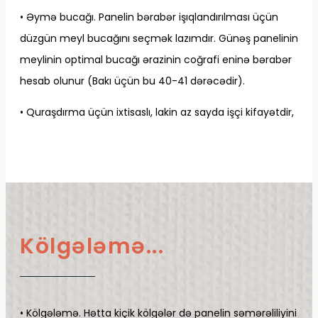
• Əymə bucağı. Panelin bərabər işıqlandırılması üçün
düzgün meyl bucağını seçmək lazımdır. Günəş panelinin
meylinin optimal bucağı ərazinin coğrafi eninə bərabər
hesab olunur (Bakı üçün bu 40-41 dərəcədir).
• Quraşdırma üçün ixtisaslı, lakin az sayda işçi kifayətdir,
Kölgələmə...
• Kölgələmə. Hətta kiçik kölgələr də panelin səmərəliliyini