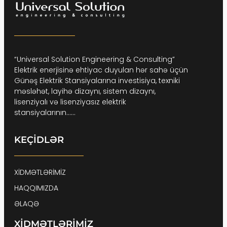
“Universal Solution Engineering & Consulting”
Elektrik enerjisinə ehtiyac duyulan hər sahə üçün
Günəş Elektrik Stansiyalarına investisiya, texniki
məsləhət, layihə dizaynı, sistem dizaynı,
lisenziyalı və lisenziyasız elektrik
stansiyalarının……
KEÇİDLƏR
XİDMƏTLƏRİMİZ
HAQQIMIZDA
ƏLAQƏ
XİDMƏTLƏRİMİZ