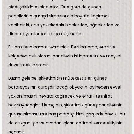
ciddi şəkildə azalda bilər. Ona görə də günəş
panellərinin quraşdırılmasını elə həyata keçirmək
vacibdir ki, ona yaxınlıqdakı binalardan, ağaclardan və
digər obyektlərdən kölgə düşməsin.
Bu amillərin hamısı təxminidir. Bəzi hallarda, ərazi və
kölgədən asılı olaraq, panellərin istiqamətini və meylini
düzəltmək lazımdır.
Lazım gələrsə, şirkətimizin mütəxəssisləri günəş
batareyasının quraşdırılacağı obyektin layihədən əvvəl
yoxlanılmasını həyata keçirəcək və ətraflı təsnifat
hazırlayacaqlar. Həmçinin, şirkətimiz günəş panellərinin
quraşdırılması üzrə baş podratçı kimi çıxış edə bilər ki, bu
da düzgün işin və avadanlıqların optimal səmərəliliyinin
açarıdır.