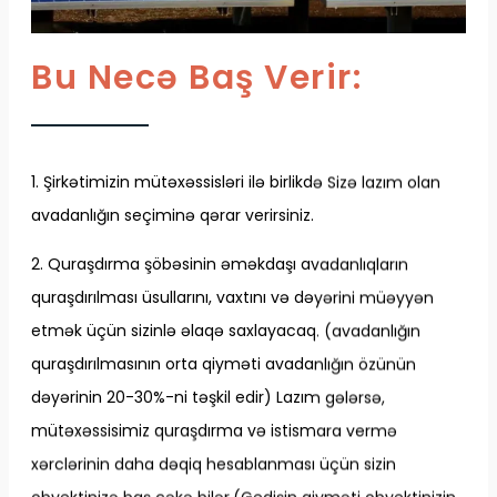
Bu Necə Baş Verir:
1. Şirkətimizin mütəxəssisləri ilə birlikdə Sizə lazım olan
avadanlığın seçiminə qərar verirsiniz.
2. Quraşdırma şöbəsinin əməkdaşı avadanlıqların
quraşdırılması üsullarını, vaxtını və dəyərini müəyyən
etmək üçün sizinlə əlaqə saxlayacaq. (avadanlığın
quraşdırılmasının orta qiyməti avadanlığın özünün
dəyərinin 20-30%-ni təşkil edir) Lazım gələrsə,
mütəxəssisimiz quraşdırma və istismara vermə
xərclərinin daha dəqiq hesablanması üçün sizin