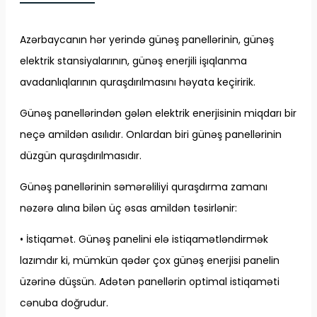
Azərbaycanın hər yerində günəş panellərinin, günəş
elektrik stansiyalarının, günəş enerjili işıqlanma
avadanlıqlarının quraşdırılmasını həyata keçiririk.
Günəş panellərindən gələn elektrik enerjisinin miqdarı bir
neçə amildən asılıdır. Onlardan biri günəş panellərinin
düzgün quraşdırılmasıdır.
Günəş panellərinin səmərəliliyi quraşdırma zamanı
nəzərə alına bilən üç əsas amildən təsirlənir:
• İstiqamət. Günəş panelini elə istiqamətləndirmək
lazımdır ki, mümkün qədər çox günəş enerjisi panelin
üzərinə düşsün. Adətən panellərin optimal istiqaməti
cənuba doğrudur.